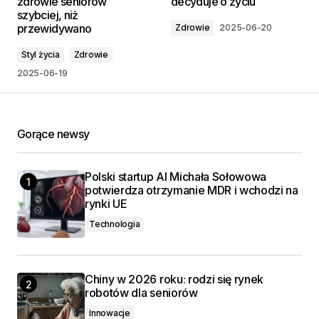
zdrowie seniorów
decyduje o życiu
szybciej, niż
przewidywano
Zdrowie
2025-06-20
Styl życia
Zdrowie
2025-06-19
Gorące newsy
Polski startup AI Michała Sołowowa
potwierdza otrzymanie MDR i wchodzi na
rynki UE
Technologia
Chiny w 2026 roku: rodzi się rynek
robotów dla seniorów
Innowacje