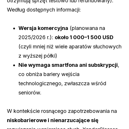
otrzymują sprzęt testowo lub refundowany).
Według dostępnych informacji:
Wersja komercyjna
(planowana na
2025/2026 r.):
około 1 000–1 500 USD
(czyli mniej niż wiele aparatów słuchowych
z wyższej półki)
Nie wymaga smartfona ani subskrypcji
,
co obniża bariery wejścia
technologicznego, zwłaszcza wśród
seniorów.
W kontekście rosnącego zapotrzebowania na
niskobarierowe i nienarzucające się