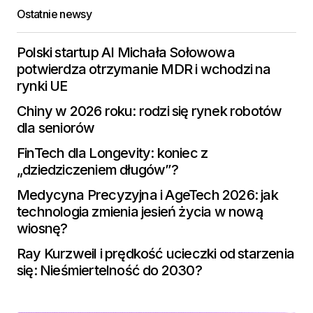
Ostatnie newsy
Polski startup AI Michała Sołowowa
potwierdza otrzymanie MDR i wchodzi na
rynki UE
Chiny w 2026 roku: rodzi się rynek robotów
dla seniorów
FinTech dla Longevity: koniec z
„dziedziczeniem długów”?
Medycyna Precyzyjna i AgeTech 2026: jak
technologia zmienia jesień życia w nową
wiosnę?
Ray Kurzweil i prędkość ucieczki od starzenia
się: Nieśmiertelność do 2030?